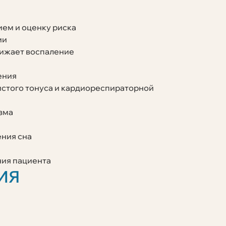
ием и оценку риска
ии
нижает воспаление
ения
истого тонуса и кардиореспираторной
зма
ния сна
ния пациента
ИЯ