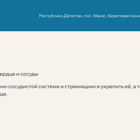
Республика Дагестан,
пос. Манас,
Береговая линия
ердце и сосуды
о‑сосудистой системе и стремящимся укрепить её, а т
це.