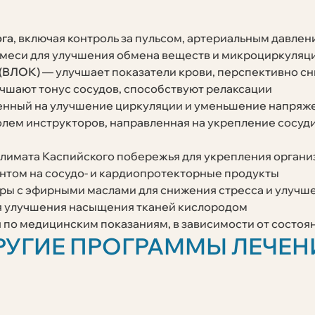
ога
, включая контроль за пульсом, артериальным давлен
меси для улучшения обмена веществ и микроциркуляц
 (ВЛОК)
— улучшает показатели крови, перспективно с
чшают тонус сосудов, способствуют релаксации
енный на улучшение циркуляции и уменьшение напряж
лем инструкторов, направленная на укрепление сосуд
лимата Каспийского побережья для укрепления органи
нтом на сосудо‑ и кардиопротекторные продукты
ы с эфирными маслами для снижения стресса и улучше
я улучшения насыщения тканей кислородом
по медицинским показаниям, в зависимости от состоя
РУГИЕ ПРОГРАММЫ ЛЕЧЕН