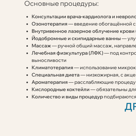
Основные процедуры:
Консультации врача‑кардиолога и неврол
Озонотерапия
— введение обогащённой с
Внутривенное лазерное облучение крови
Йодобромные и скипидарные ванны
— улу
Массаж
— ручной общий массаж, направл
Лечебная физкультура (ЛФК)
— под контро
выносливости
Климатотерапия
— использование микрок
Специальная диета
— низкожирная, с акце
Ароматерапия
— расслабляющие процедур
Кислородные коктейли
— обязательны дл
Количество и виды процедур
подбираются 
Д